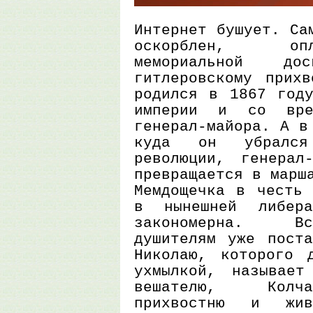
Интернет бушует. Са
оскорблен, оп
мемориальной д
гитлеровскому прихв
родился в 1867 году
империи и со вре
генерал-майора. А в
куда он убрался
революции, генерал
превращается в марш
Мемдощечка в честь 
в нынешней либера
закономерна. Вс
душителям уже поста
Николаю, которого 
ухмылкой, называет
вешателю, Колча
прихвостню и жив