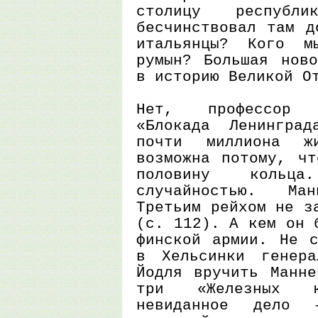
столицу республ
бесчинствовал там д
итальянцы? Кого м
румын? Большая ново
в историю Великой О
Нет, профессор 
«Блокада Ленингра
почти миллиона ж
возможна потому, чт
половину коль
случайностью. Ма
Третьим рейхом не з
(с. 112). А кем он 
финской армии. Не с
в Хельсинки генера
Йодля вручить Манне
три «Железных 
невиданное дело