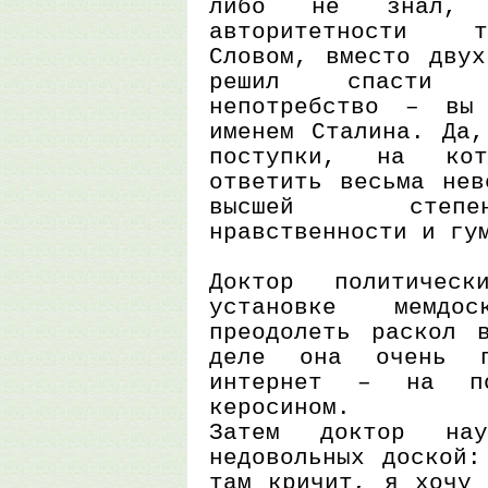
либо не знал, 
авторитетности т
Словом, вместо двух
решил спасти с
непотребство – вы
именем Сталина. Да,
поступки, на кот
ответить весьма нев
высшей степе
нравственности и гу
Доктор политичес
установке мемдо
преодолеть раскол 
деле она очень 
интернет – на по
керосином.
Затем доктор нау
недовольных доской:
там кричит, я хочу 