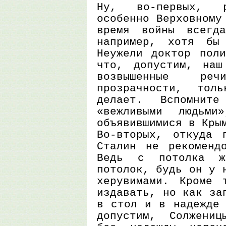
Ну, во-первых, р
особенно Верховному
время войны всегд
например, хотя бы
Неужели доктор поли
что, допустим, наш
возвышенные ре
прозрачности, тол
делает. Вспомни
«вежливыми людьми
объявившимися в Кры
Во-вторых, откуда 
Сталин не рекоменд
Ведь с потолка ж
потолок, будь он у 
херувимами. Кроме 
издавать, но как за
в стол и в надежде 
допустим, Солжениц