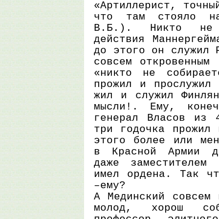
«Артиллерист, точны
что там стояло н
В.Б.). Никто не 
действия Маннергейм
до этого он служил 
совсем откровенным 
«никто не собирае
прожил и прослужил 
жил и служил Финлян
мысли!. Ему, коне
генерал Власов из 
три годочка прожил 
этого более или мен
в Красной Армии д
даже заместителем 
имел ордена. Так чт
–ему?
А Мединский совсем 
молод, хорош со