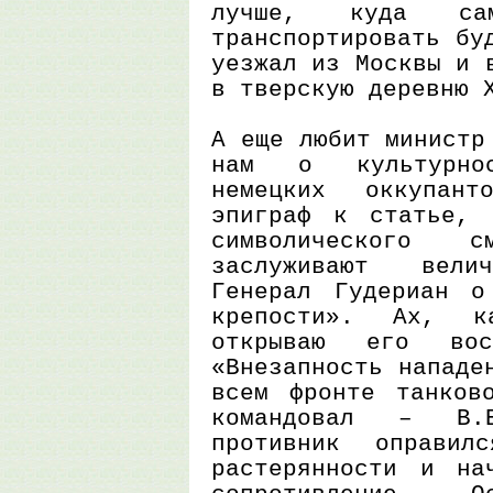
лучше, куда с
транспортировать бу
уезжал из Москвы и 
в тверскую деревню 
А еще любит министр
нам о культурно
немецких оккупант
эпиграф к статье, 
символического 
заслуживают велич
Генерал Гудериан о
крепости». Ах, 
открываю его вос
«Внезапность нападе
всем фронте танков
командовал – В.
противник оправил
растерянности и на