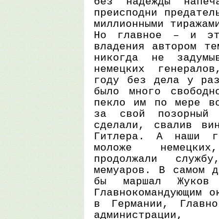
без надежды напеч
преисподни предател
миллионными тиражам
Но главное – и эт
владения автором те
никогда не задум
немецких генерало
году без дела у раз
было много свободн
пекло им по мере во
за свой позорный
сделали, свалив ви
Гитлера. А наши г
моложе немецки
продолжали служ
мемуаров. В самом д
бы маршал Жуков 
Главнокомандующим о
в Германии, Главно
администрации, 