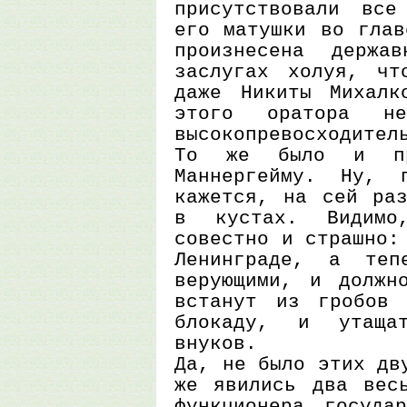
присутствовали все
его матушки во глав
произнесена держа
заслугах холуя, чт
даже Никиты Михалк
этого оратора н
высокопревосходител
То же было и пр
Маннергейму. Ну, 
кажется, на сей раз
в кустах. Видимо
совестно и страшно:
Ленинграде, а теп
верующими, и должн
встанут из гробов 
блокаду, и утаща
внуков.
Да, не было этих дв
же явились два весь
функционера государ