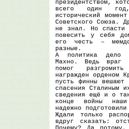
президентством, кот
всего один го
исторический момент
Советского Союза. Д
не знал. Но спасти 
повесить у себя до
его честь – мемдо
разные.
А политика дело 
Махно. Ведь враг 
помог разгромит
награжден орденом К
пусть финны вешают 
спасения Сталиным и
сведения ещё и о та
конце войны наши
надежно подготовили
Ждали только распо
вдруг сказать: отс
Почему? Да потому,