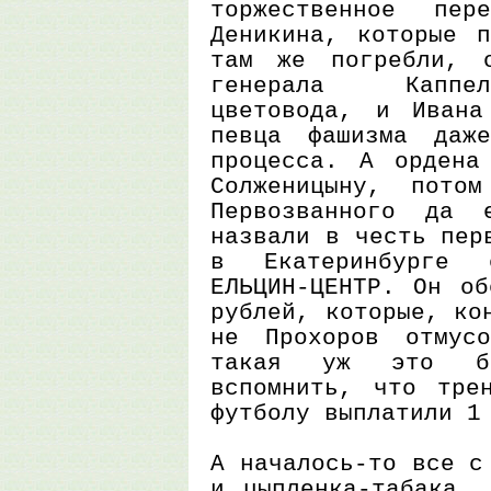
торжественное пере
Деникина, которые п
там же погребли, 
генерала Каппел
цветовода, и Ивана
певца фашизма даже
процесса. А ордена
Солженицыну, пото
Первозванного да 
назвали в честь пер
в Екатеринбурге о
ЕЛЬЦИН-ЦЕНТР. Он об
рублей, которые, ко
не Прохоров отмус
такая уж это бо
вспомнить, что тре
футболу выплатили 1
А началось-то все с
и цыпленка-табака, 