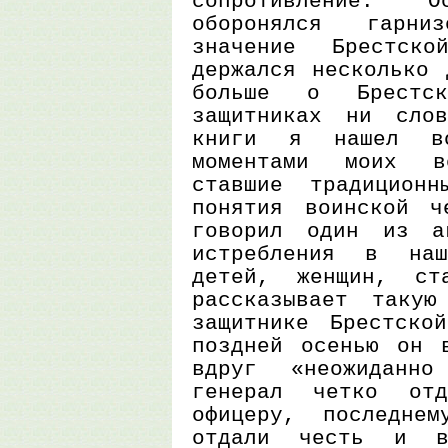
сопротивление. О
оборонялся гарни
значение Брестско
держался несколько 
больше о Брестс
защитниках ни сло
книги я нашел во
моментами моих во
ставшие традицион
понятия воинской ч
говорил один из ак
истребления в наш
детей, женщин, ст
рассказывает такую
защитнике Брестско
поздней осенью он 
вдруг «неожиданн
генерал четко отд
офицеру, последне
отдали честь и в