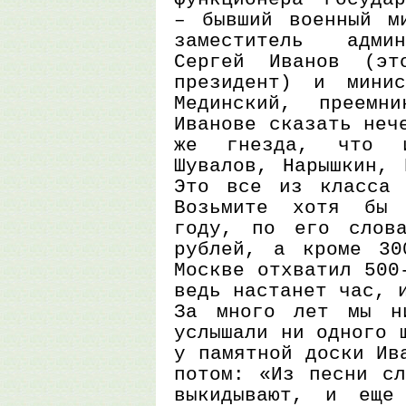
– бывший военный м
заместитель админ
Сергей Иванов (эт
президент) и минис
Мединский, преемн
Иванове сказать неч
же гнезда, что и
Шувалов, Нарышкин, 
Это все из класса 
Возьмите хотя бы 
году, по его слов
рублей, а кроме 30
Москве отхватил 500
ведь настанет час, 
За много лет мы н
услышали ни одного 
у памятной доски Ив
потом: «Из песни сл
выкидывают, и еще