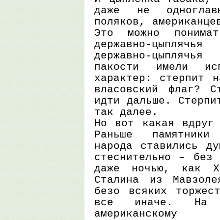
даже не одногла
поляков, американце
Это можно понима
державно-цыпляч
державно-цыплячь
пакости имели испы
характер: стерпит н
власовский флаг? С
идти дальше. Стерпи
так далее.
Но вот какая вдруг 
Раньше памятники
народа ставились ду
стеснительно – без 
даже ночью, как Х
Сталина из Мавзоле
безо всяких торжес
все иначе. На о
американском