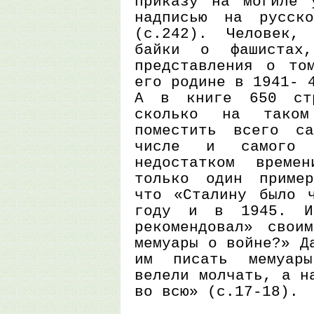
приказу на могиле 
надписью на русск
(с.242). Человек, 
байки о фашистах
представления о то
его родине в 1941- 
А в книге 650 стр
сколько на таком
поместить всего с
числе и самого ф
недостатком време
только один пример
что «Сталину было 
году и в 1945. И
рекомендовал» свои
мемуары о войне?» Д
им писать мемуар
велели молчать, а н
во всю» (с.17-18).