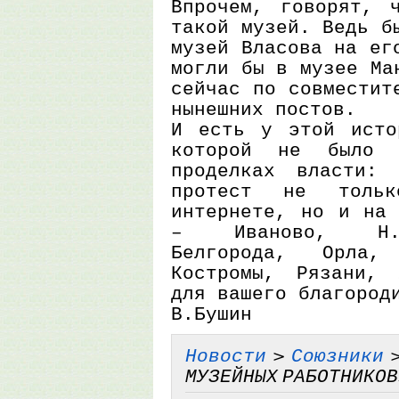
Впрочем, говорят, 
такой музей. Ведь б
музей Власова на ег
могли бы в музее Ма
сейчас по совместит
нынешних постов.
И есть у этой исто
которой не было 
проделках власти: 
протест не тол
интернете, но и на 
– Иваново, Н.Н
Белгорода, Орла,
Костромы, Рязани, 
для вашего благород
В.Бушин
Новости
>
Союзники
>
МУЗЕЙНЫХ РАБОТНИКОВ