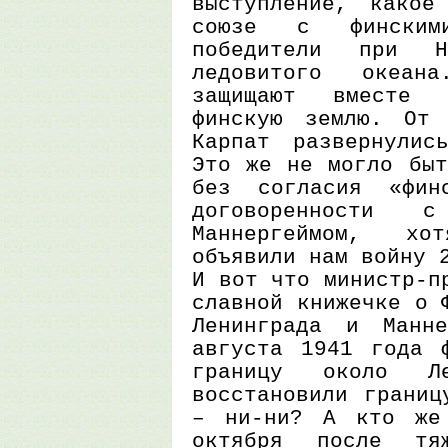
выступление, какое
союзе с финским
победители при Н
ледовитого океан
защищают вместе 
финскую землю. От 
Карпат развернулис
Это же не могло быт
без согласия «фин
договоренности 
Маннергеймом, хо
объявили нам войну 
И вот что министр-п
славной книжечке о 
Ленинграда и Манне
августа 1941 года 
границу около Л
восстановили границ
– ни-ни? А кто же
октября после тя