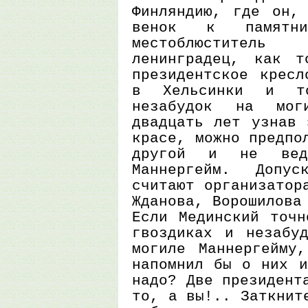
Финляндию, где он, 
венок к памятни
местоблюстител
ленинградец, как т
президентское кресл
в Хельсинки и то
незабудок на мог
двадцать лет узнав 
красе, можно предпо
другой и не вед
Маннергейм. Допу
считают организатор
Жданова, Ворошилова
Если Мединский точн
гвоздиках и незабу
могиле Маннергейму
напомнил бы о них и
надо? Две президент
то, а вы!.. Заткнит