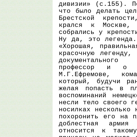
дивизии» (с.155). П
что было делать цел
Брестской крепост
крался к Москве,
собрались у крепост
Ну да, это легенда.
«Хорошая, правильна
красочную легенду,
документального
профессор и о з
М.Г.Ефремове, ком
который, будучи ра
желая попасть в пл
воспоминаний немецк
несли тело своего г
носилках несколько 
похоронить его на п
доблестная армия
относится к таком