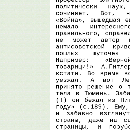
профессор элитно
политически нау
сочиняет. Вот, н
«Война», вышедшая е
немало интересно
правильного, справе
не может автор п
антисоветской кри
пошлых шуточек 
Например: «Верн
товарищи!» А.Гитле
кстати. Во время в
уезжал. А вот Ле
принято решение о т
тела в Тюмень. Заб
(!) он бежал из Пи
году» (с.189). Ему,
и забавно взгляну
страны, даже на са
страницы, и позуб