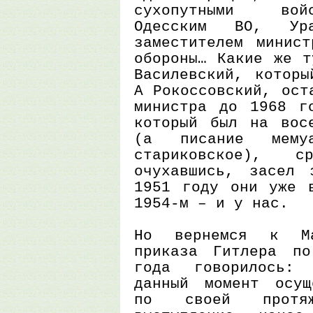
сухопутными вой
Одесским ВО, Ур
заместителем минист
обороны… Какие же т
Василевский, которы
А Рокоссовский, ост
министра до 1968 г
который был на вос
(а писание мему
стариковское), 
очухавшись, засел 
1951 году они уже 
1954-м – и у нас.
Но вернемся к Ма
приказа Гитлера п
года говорилось:
данный момент осущ
по своей протя