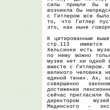
силы пришли бы в
возникла бы непредс
с Гитлером все было
то, что Гитлер пус
это, как ныне говор
К цитированным выше
стр.113 имеется
Хельсинки есть музе
по нему можно толь
музее нет ни одной 
вместе с Гитлером. 
великого человека н
единой тени». Ах, к
совершенно закон
достижении пенсионн
сейчас пригласили б
директором муз
Мединского – экск