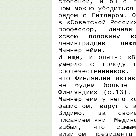
степеней, и он с г
чем можно убедиться
рядом с Гитлером. О
в «Советской России
профессор, личная
«свою половину 
ленинградцев ле
Маннергейме.
И ещё, и опять: «В
умерло с голоду о
соотечественников.
что Финляндия актив
не будем больше 
Финляндии» (с.13).
Маннергейм у него х
фашистом, вдруг ст
Видимо, за свои
писанием книг Медин
забыл, что самым
визитом президент