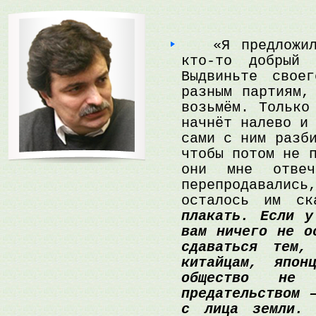
«Я предложил 
кто-то добрый
Выдвиньте свое
разным партиям,
возьмём. Только
начнёт налево и
сами с ним разб
чтобы потом не 
они мне отвеч
перепродавали
осталось им ск
плакать. Если у
вам ничего не о
сдаваться тем
китайцам, япон
общество не 
предательством 
с лица земли.