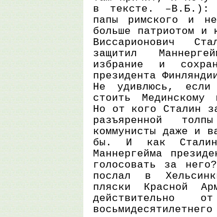
в тексте. –В.Б.):
папы римского и не
больше патриотом и 
Виссарионович Ст
защитил Маннерге
избрание и сохра
президента Финлянди
Не удивлюсь, если 
стоить Мединскому 
Но от кого Сталин з
разъяренной толп
коммунисты даже и в
бы. И как Сталин
Маннергейма президе
голосовать за него?
послал в Хельсин
пляски Красной Ар
действительно о
восьмидесятилетнего