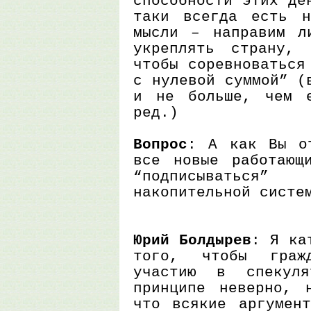
способности этих де
таки всегда есть н
мысли – направим л
укреплять страну,
чтобы соревноваться
с нулевой суммой” (
и не больше, чем 
ред.)
Вопрос
: А как Вы о
все новые работающ
“подписыватьс
накопительной систе
Юрий Болдырев
: Я ка
того, чтобы граж
участию в спекул
принципе неверно, 
что всякие аргумен