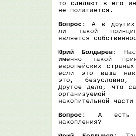
то сделают в его ин
не полагается.
Вопрос
: А в других
ли такой принци
является собственно
Юрий Болдырев
: Нас
именно такой при
европейских странах
если это ваша нак
это, безусловно, 
Другое дело, что са
организуемой 
накопительной части
Вопрос
: А есть о
накопления?
Юрий Болдырев:
Так