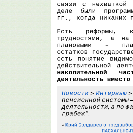
связи с нехваткой 
деле были програм
гг., когда никаких 
Есть реформы, ко
трудностями, а на
плановыми – план
остатков государств
есть понятие видимо
действительной дея
накопительной ч
деятельность вместо
Новости
>
Интервью
>
пенсионной системы –
деятельности, а по ф
грабеж”.
«
Юрий Болдырев о предвыбо
ПАСХАЛЬНО-