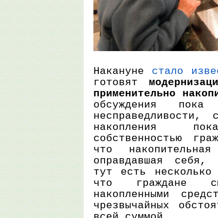
Накануне
стало изве
готовят
модернизац
применительно накоп
обсуждения пока 
несправедливости, 
накопления п
собственностью гра
что накопительна
оправдавшая себя, 
тут есть несколько 
что граждане см
накопленными средс
чрезвычайных обсто
всей суммой.