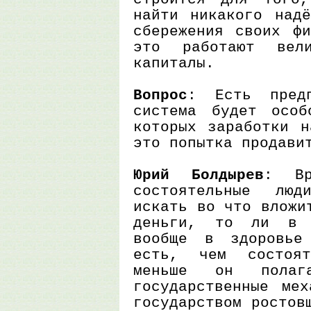
найти никакого надё
сбережения своих фи
это работают вел
капиталы.
Вопрос
: Есть предп
система будет особ
которых заработки н
это попытка продави
Юрий Болдырев
: Вр
состоятельные люд
искать во что вложи
деньги, то ли в 
вообще в здоровье
есть, чем состоят
меньше он пола
государственные мех
государством ростов