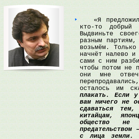
«Я предложил 
кто-то добрый
Выдвиньте свое
разным партиям,
возьмём. Только
начнёт налево и
сами с ним разб
чтобы потом не 
они мне отвеч
перепродавали
осталось им ск
плакать. Если у
вам ничего не о
сдаваться тем
китайцам, япон
общество не 
предательством 
с лица земли.