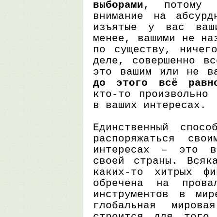
выборами
, потому 
внимание на абсурд
изъятые у вас ваш
менее, вашими не на
по существу, ничег
деле, совершенно вс
это вашим или не 
до этого всё равн
кто-то произвольно 
в ваших интересах.
Единственный спосо
распоряжаться сво
интересах – это в
своей страны. Всяк
каких-то хитрых фи
обречена на прова
инструментов в мир
глобальная мирова
строится для того