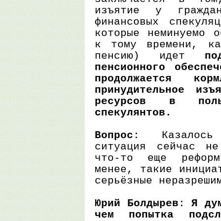
изъятие у гражда
финансовых спекуля
которые неминуемо о
к тому времени, ка
пенсию) идет
по
пенсионного обеспе
продолжается кор
принудительное изъ
ресурсов в пол
спекулянтов.
Вопрос
: Казалось
ситуация сейчас не
что-то еще рефор
менее, такие инициа
серьёзные неразреши
Юрий Болдырев
:
Я ду
чем попытка подсл