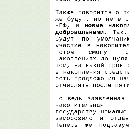
Также говорится о т
же будут, но не в с
НПФ, и
новые накоп
добровольными
. Так,
будут по умолчани
участие в накопите
потом смогут с
накоплениях до нуля
том, на какой срок 
в накопления средст
есть предложения на
отчислять после пят
Но ведь заявленная 
накопительная 
государству немалые
заморозило и отда
Теперь же подразум