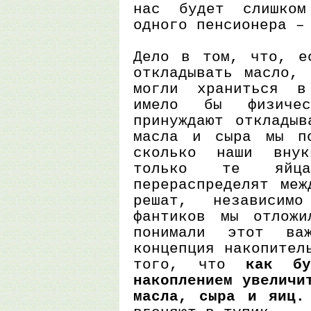
нас будет слишком
одного пенсионера –
Дело в том, что, е
откладывать масло,
могли храниться в
имело бы физиче
принуждают откладыв
масла и сыра мы по
сколько наши вну
только те яй
перераспределят меж
решат, независим
фантиков мы отложи
понимали этот ва
концепция накопител
того, что
как бу
накоплением увеличи
масла, сыра и яиц.