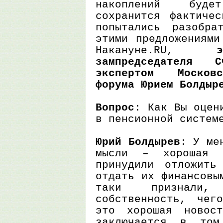
накоплений буд
сохранится фактиче
попытались разобра
этими предложениями
Накануне.RU,
зампредседателя 
экспертом Московс
форума Юрием Болдыр
Вопрос
: Как Вы оцен
в пенсионной систем
Юрий Болдырев
: У ме
мысли – хорошая 
принудили отложить
отдать их финансовы
таки признал
собственность, чег
это хорошая новос
заключается в том