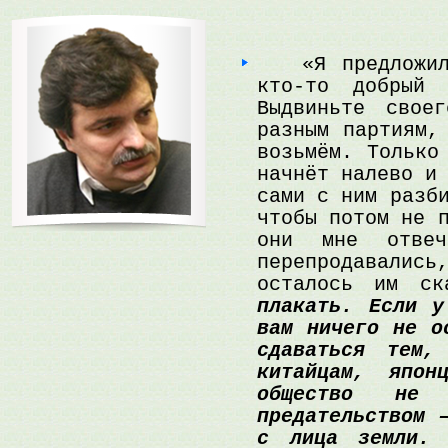
«Я предложил 
кто-то добрый
Выдвиньте свое
разным партиям,
возьмём. Только
начнёт налево и
сами с ним разб
чтобы потом не 
они мне отвеч
перепродавали
осталось им ск
плакать. Если у
вам ничего не о
сдаваться тем
китайцам, япон
общество не 
предательством 
с лица земли.