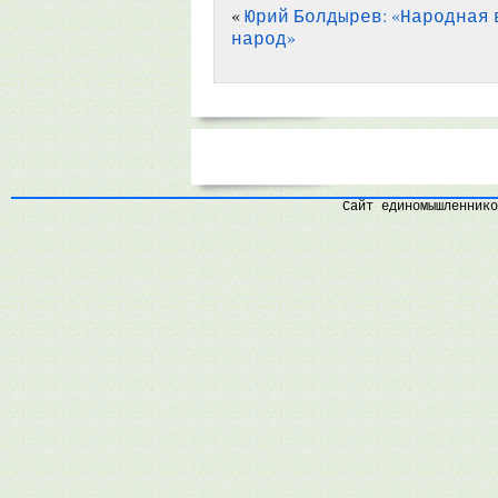
«
Юрий Болдырев: «Народная
народ»
Сайт единомышленнико