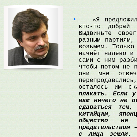
«Я предложил 
кто-то добрый
Выдвиньте свое
разным партиям,
возьмём. Только
начнёт налево и
сами с ним разб
чтобы потом не 
они мне отвеч
перепродавали
осталось им ск
плакать. Если у
вам ничего не о
сдаваться тем
китайцам, япон
общество не 
предательством 
с лица земли.